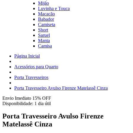
Mijão
Luvinha e Touca
Macacão
Babador
Camiseta
Short
Saruel
Manta
Camisa
Página Inicial
Acessórios para Quarto
Porta Travesseiros
Porta Travesseiro Avulso Firenze Matelassê Cinza
Envio Imediato 15% OFF
Disponibilidade:
1 dia útil
Porta Travesseiro Avulso Firenze
Matelassê Cinza