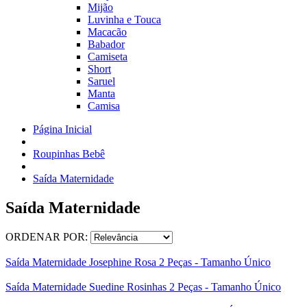
Mijão
Luvinha e Touca
Macacão
Babador
Camiseta
Short
Saruel
Manta
Camisa
Página Inicial
Roupinhas Bebê
Saída Maternidade
Saída Maternidade
ORDENAR POR:
Saída Maternidade Josephine Rosa 2 Peças - Tamanho Único
Saída Maternidade Suedine Rosinhas 2 Peças - Tamanho Único