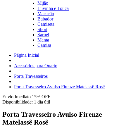
Mijão
Luvinha e Touca
Macacão
Babador
Camiseta
Short
Saruel
Manta
Camisa
Página Inicial
Acessórios para Quarto
Porta Travesseiros
Porta Travesseiro Avulso Firenze Matelassê Rosê
Envio Imediato 15% OFF
Disponibilidade:
1 dia útil
Porta Travesseiro Avulso Firenze
Matelassê Rosê